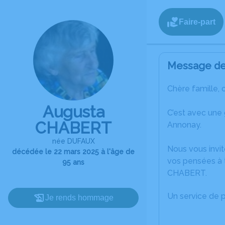
Faire-part
Message de 
Chère famille, 
Augusta
C’est avec une
CHABERT
Annonay.
née DUFAUX
Nous vous invit
décédée le 22 mars 2025 à l'âge de
vos pensées à t
95 ans
CHABERT.
Un service de 
Je rends hommage