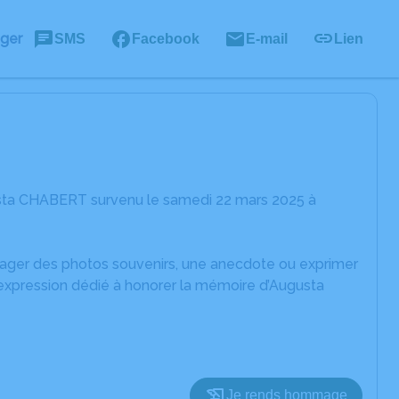
ager
SMS
Facebook
E-mail
Lien
usta CHABERT survenu le samedi 22 mars 2025 à
rtager des photos souvenirs, une anecdote ou exprimer
'expression dédié à honorer la mémoire d’Augusta
Je rends hommage