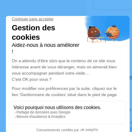
Déroulé de
Le jeudi 
Cimetière, 
du-Mouche