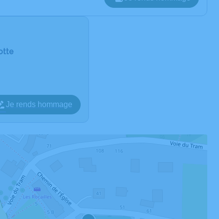
otte
Je rends hommage