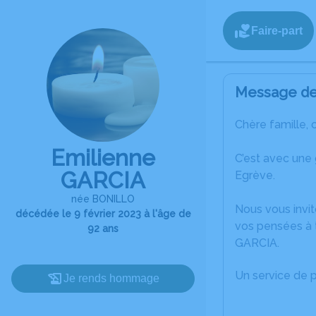
Faire-part
Message de 
Chère famille, 
Emilienne
C’est avec une 
GARCIA
Egrève.
née BONILLO
Nous vous invit
décédée le 9 février 2023 à l'âge de
vos pensées à t
92 ans
GARCIA.
Un service de 
Je rends hommage