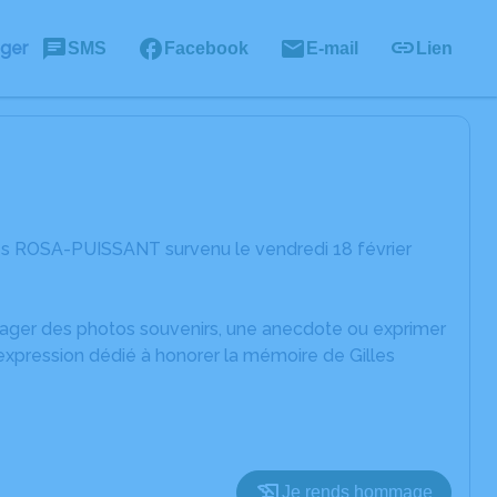
ager
SMS
Facebook
E-mail
Lien
les ROSA-PUISSANT survenu le vendredi 18 février
rtager des photos souvenirs, une anecdote ou exprimer
expression dédié à honorer la mémoire de Gilles
Je rends hommage