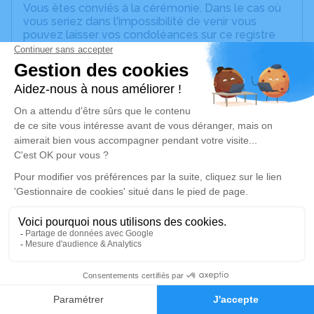
Vous êtes conviés à la cérémonie. Dans le cas où
vous seriez dans l'impossibilité de venir vous
pouvez laisser vos condoléances sur ce registre
virtuel.
Nous accueillerons vos messages avec tendresse.
Un service de plantation d’arbre hommage est
disponible ici
.
Je rends hommage
Crémation
jeudi 15 juin 2023 à 11h15
Crématorium de Chambéry
86 Square Louis Sève
73000 Chambéry
34
Je rends hommage
Faire-part
Hommages