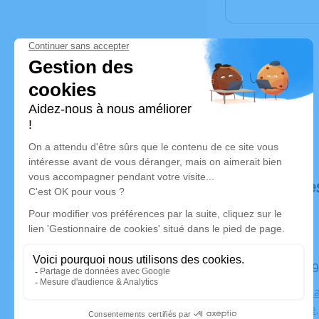
Déroulé de
Le jeudi 
Église de l
république