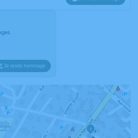
roges
Je rends hommage
1