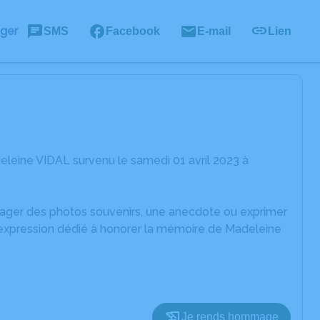
ager
SMS
Facebook
E-mail
Lien
leine VIDAL survenu le samedi 01 avril 2023 à
rtager des photos souvenirs, une anecdote ou exprimer
d'expression dédié à honorer la mémoire de Madeleine
Je rends hommage