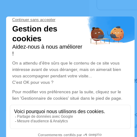
Déroulé de
Le mercred
Crématoriu