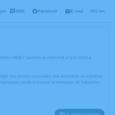
ager
SMS
Facebook
E-mail
Lien
stien MINET survenu le mercredi 17 juin 2026 à
rtager des photos souvenirs, une anecdote ou exprimer
'expression dédié à honorer la mémoire de Sébastien
Je rends hommage