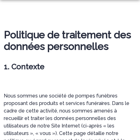
ETABLISSEMENT BILLON
OBSÈQUES
L’ENTREPRISE
Politique de traitement des
MARBRERIE
PRÉVOIR
NOTRE HISTOIRE
données personnelles
ESPACES HOMMAGES
LES CAVEAUX ET CAVURNES
ORGANISER
LES ARTICLES FUNÉRAIRES
1. Contexte
MONUMENTS FUNÉRAIRES
SERVICES AUX FAMILLES
L’ENTRETIEN ET LA RÉFECTION
Nous sommes une société de pompes funèbres
LES GRAVURES
proposant des produits et services funéraires. Dans le
cadre de cette activité, nous sommes amenés à
recueillir et traiter les données personnelles des
utilisateurs de notre Site Internet (ci-après « les
utilisateurs », « vous »). Cette page détaille notre