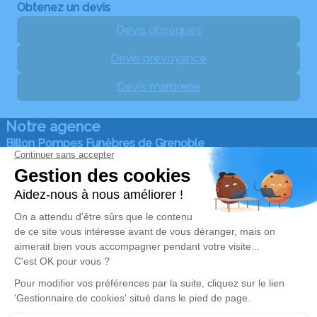
Obtenez un devis
Devis obsèques
Devis prévoyance
Devis marbrerie
Notre agence
Billon Pompes Funèbres de Grenoble
04 65 66 67 32
29 Avenue Maréchal Randon - 38000 - Grenoble
4.6/5 - 196 avis
Nos Services
Liens utiles
Monuments funéraires
Avis de décès
Services aux familles
Demande de rendez-vous
en agence
Nos réseaux sociaux